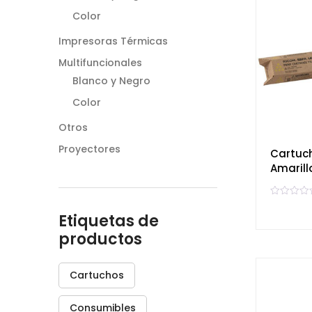
e
Color
n
0
d
Impresoras Térmicas
e
5
Multifuncionales
Blanco y Negro
Color
Otros
Proyectores
Cartuc
Amarill
V
a
Etiquetas de
l
o
productos
r
a
d
o
e
Cartuchos
n
0
d
e
Consumibles
5