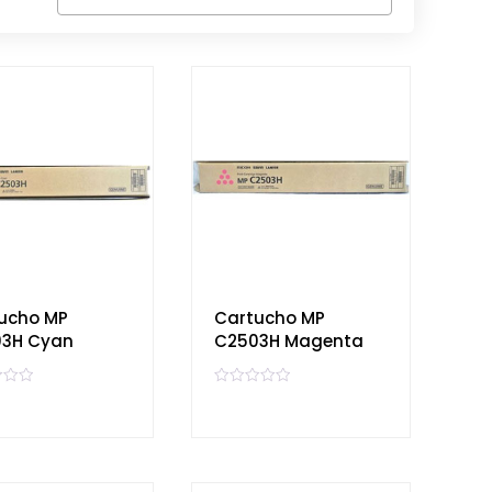
ucho MP
Cartucho MP
3H Cyan
C2503H Magenta
V
a
l
o
r
a
d
o