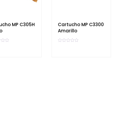
ucho MP C305H
Cartucho MP C3300
o
Amarillo
V
a
l
o
r
a
d
o
e
n
0
d
e
5