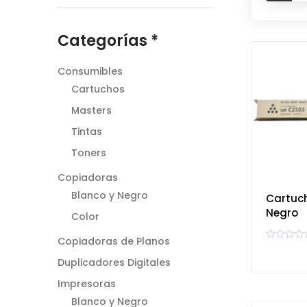
Categorías *
Consumibles
Cartuchos
Masters
Tintas
Toners
Copiadoras
Blanco y Negro
Cartuc
Negro
Color
Copiadoras de Planos
V
a
Duplicadores Digitales
l
o
r
Impresoras
a
d
Blanco y Negro
o