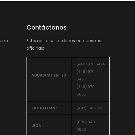
Contáctanos
enta:
Estamos a sus órdenes en nuestras
oficinas:
(449) 970 6474
(449) 970
AGUASCALIENTES
6455
:
(449) 970
5055
ZACATECAS :
(492) 156 3606
(800) 849
LEON:
0602