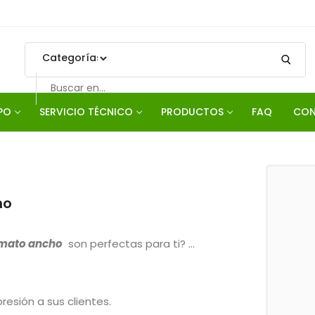
PO
SERVICIO TÉCNICO
PRODUCTOS
FAQ
CON
Aguascalientes
la Cruz No. 100A Col. Gómez Portugal Aguascalientes, Ags., 
fono(s) y fax:
(449) 970 6474
(449) 970 6455
(449) 970
ho
rmato ancho
son perfectas para ti? …
esión a sus clientes.