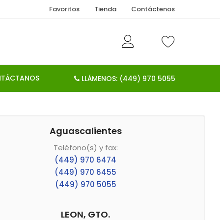
Favoritos
Tienda
Contáctenos
TÁCTANOS
LLÁMENOS: (449) 970 5055
C.P. 20250
Aguascalientes
 5055
Teléfono(s) y fax:
(449) 970 6474
(449) 970 6455
(449) 970 5055
LEON, GTO.