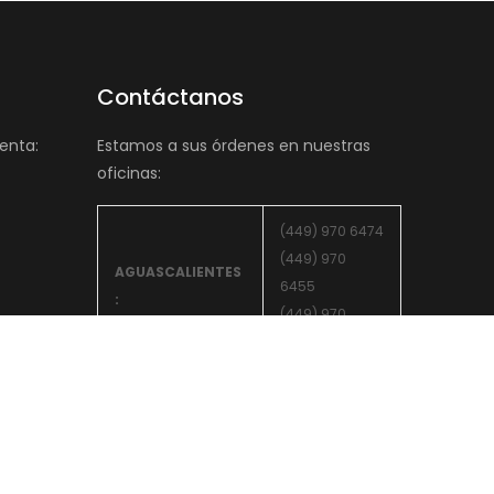
Contáctanos
enta:
Estamos a sus órdenes en nuestras
oficinas:
(449) 970 6474
(449) 970
AGUASCALIENTES
6455
:
(449) 970
5055
ZACATECAS :
(492) 156 3606
(800) 849
LEON:
0602