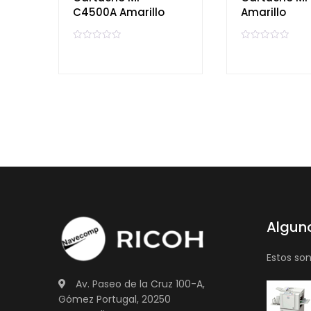
C4500A Amarillo
Amarillo
V
V
a
a
l
l
o
o
r
r
a
a
d
d
o
o
e
e
n
n
0
0
d
d
e
e
5
5
Algun
Estos so
Av. Paseo de la Cruz 100-A,
Gómez Portugal, 20250