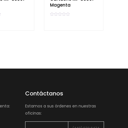
Magenta
V
a
l
o
r
a
d
o
e
n
0
d
e
5
Contáctanos
enta:
Estamos a sus órdenes en nuestras
oficinas: