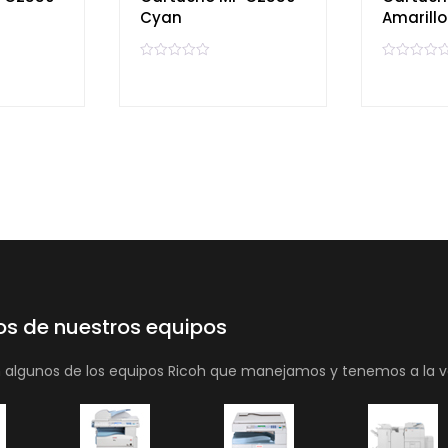
Cyan
Amarillo
V
V
a
a
l
l
o
o
r
r
a
a
d
d
o
o
e
e
n
n
0
0
d
d
e
e
5
5
os de nuestros equipos
n algunos de los equipos Ricoh que manejamos y tenemos a la v