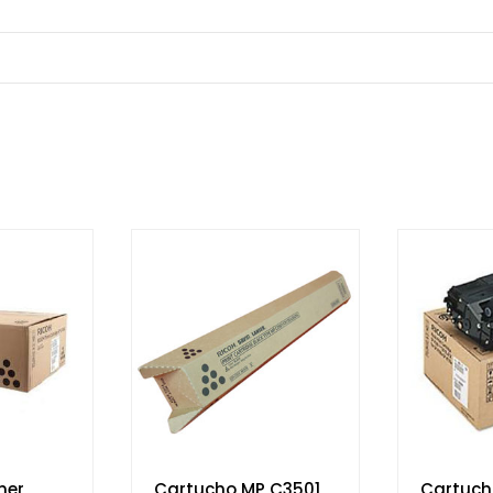
ner
Cartucho MP C3501
Cartuch