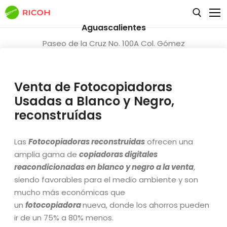
Aguascalientes
Paseo de la Cruz No. 100A Col. Gómez
Portugal Aguascalientes, Ags., C.P. 20250
Navecomp
Teléfono(s) y fax:
(449) 970 6474
(449)
Tienda
Main Home
Venta de Fotocopiadoras
970 6455
(449) 970 5055
Usadas a Blanco y Negro,
Blog
Single Product
reconstruídas
Tienda
Pages
Blog Grid
Las
Fotocopiadoras reconstruidas
ofrecen una
Default Kit
Blog Layouts
About
amplia gama de
copiadoras digitales
reacondicionadas en blanco y negro a la venta
,
Favoritos
Contáctanos | Aguascalientes | Zacatecas | León |
Blog Left Sidebar
siendo favorables para el medio ambiente y son
Guanajuato
My Cart
mucho más económicas que
Blog No Sidebar
un
fotocopiadora
nueva, donde los ahorros pueden
404 Not Found
Wishlist
Blog Right Sidebar
ir de un 75% a 80% menos.